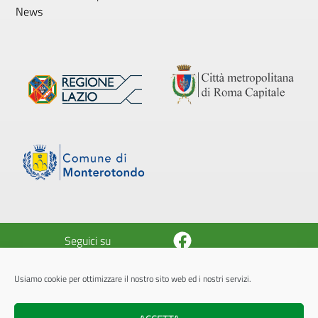
News
Facebook
Seguici su
Usiamo cookie per ottimizzare il nostro sito web ed i nostri servizi.
© 2026 Azienda Pluriservizi Monterotondo
A.P.M. - P.Iva 05843451005