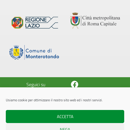
Facebook
Seguici su
Usiamo cookie per ottimizzare il nostro sito web ed i nostri servizi.
© 2026 Azienda Pluriservizi Monterotondo
A.P.M. - P.Iva 05843451005
ACCETTA
Powered by
Internet Idee S.r.l.
NEGA
L'accesso all'area riservata è dedicato esclusivamente agli operatori