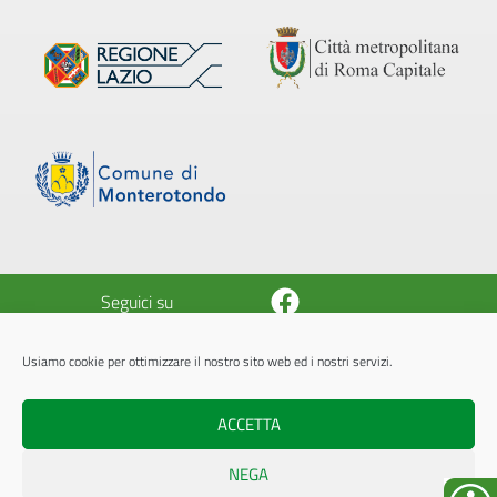
Facebook
Seguici su
Usiamo cookie per ottimizzare il nostro sito web ed i nostri servizi.
© 2026 Azienda Pluriservizi Monterotondo
A.P.M. - P.Iva 05843451005
ACCETTA
Powered by
Internet Idee S.r.l.
NEGA
L'accesso all'area riservata è dedicato esclusivamente agli operatori