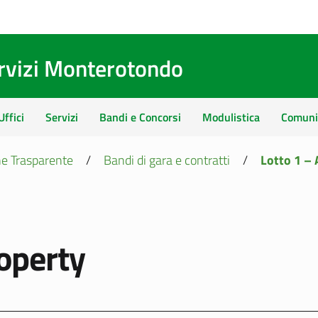
ervizi Monterotondo
Uffici
Servizi
Bandi e Concorsi
Modulistica
Comuni
e Trasparente
/
Bandi di gara e contratti
/
Lotto 1 – 
roperty