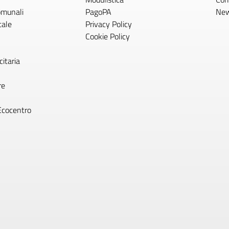
comunali
PagoPA
Ne
tale
Privacy Policy
Cookie Policy
itaria
re
Ecocentro