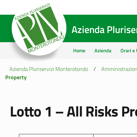
Azienda Pluris
Home
Azienda
Orari e 
Azienda Pluriservizi Monterotondo
/
Amministrazion
Property
Lotto 1 – All Risks P