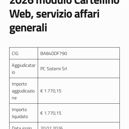
Web, servizio affari
generali
CIG
BA84DDF790
Aggiudicatar
PC Sistemi Srl
io
Importo
aggiudicazio
€ 1.770,15
ne
Importo
€ 1.770,15
liquidato
Data inizio
20.02.2026