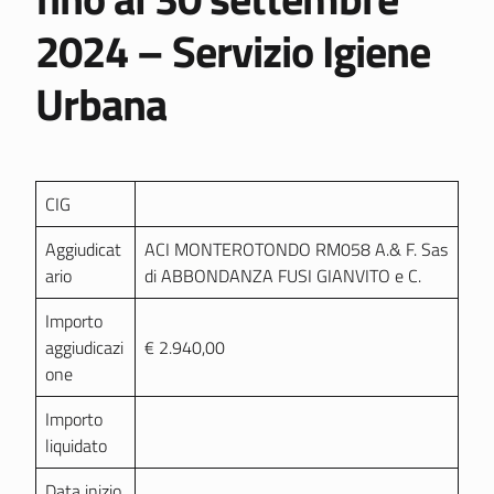
2024 – Servizio Igiene
Urbana
CIG
Aggiudicat
ACI MONTEROTONDO RM058 A.& F. Sas
ario
di ABBONDANZA FUSI GIANVITO e C.
Importo
aggiudicazi
€ 2.940,00
one
Importo
liquidato
Data inizio