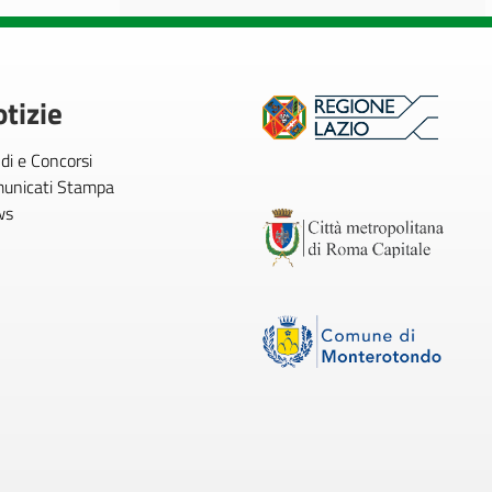
tizie
di e Concorsi
unicati Stampa
ws