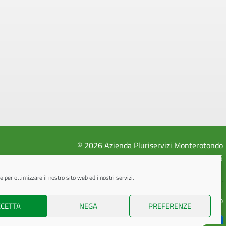
© 2026 Azienda Pluriservizi Monterotondo
A.P.M. - P.Iva 05843451005
per ottimizzare il nostro sito web ed i nostri servizi.
Powered by
Internet Idee S.r.l.
all'area riservata è dedicato esclusivamente agli operatori del sito
CCETTA
NEGA
PREFERENZE
ACCEDI ALL’AREA PERSONALE