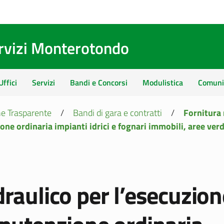
ervizi Monterotondo
Uffici
Servizi
Bandi e Concorsi
Modulistica
Comuni
e Trasparente
/
Bandi di gara e contratti
/
Fornitura
one ordinaria impianti idrici e fognari immobili, aree ver
draulico per l’esecuzion