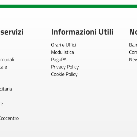
 servizi
Informazioni Utili
No
Orari e Uffici
Ban
Modulistica
Com
comunali
PagoPA
Ne
tale
Privacy Policy
Cookie Policy
itaria
re
Ecocentro