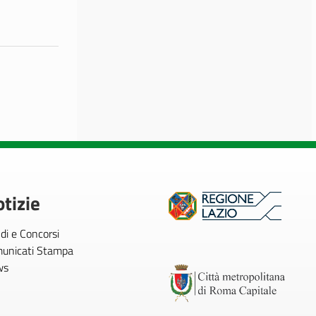
tizie
di e Concorsi
unicati Stampa
ws