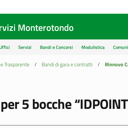
ervizi Monterotondo
Uffici
Servizi
Bandi e Concorsi
Modulistica
Comuni
e Trasparente
/
Bandi di gara e contratti
/
Rinnovo C
per 5 bocche “IDPOINT