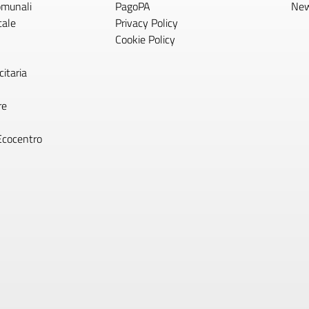
comunali
PagoPA
Ne
tale
Privacy Policy
Cookie Policy
itaria
re
Ecocentro