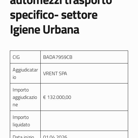
specifico- settore
Igiene Urbana
CIG
BADA7959CB
Aggiudicatar
VRENT SPA
io
Importo
aggiudicazio
€ 132.000,00
ne
Importo
liquidato
Data inizio
01.04.2026