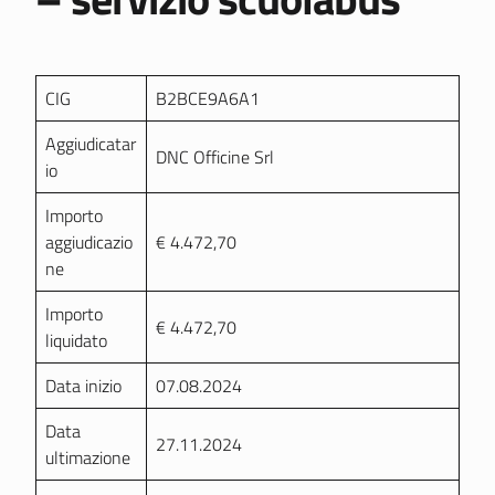
CIG
B2BCE9A6A1
Aggiudicatar
DNC Officine Srl
io
Importo
aggiudicazio
€ 4.472,70
ne
Importo
€ 4.472,70
liquidato
Data inizio
07.08.2024
Data
27.11.2024
ultimazione